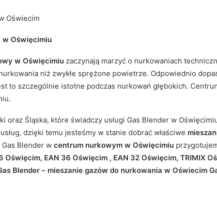
 w Oświecim
a w Oświęcimiu
owy w Oświęcimiu
zaczynają marzyć o nurkowaniach technicz
 nurkowania niż zwykłe sprężone powietrze. Odpowiednio dop
est to szczególnie istotne podczas nurkowań głębokich. Cen
iu.
i oraz Śląska, które świadczy usługi Gas Blender w Oświęcimi
usług, dzięki temu jesteśmy w stanie dobrać właściwe
mieszan
e Gas Blender w
centrum nurkowym w Oświęcimiu
przygotujem
6 Oświęcim, EAN 36
Oświęcim , EAN 32 Oświęcim, TRIMIX O
as Blender – mieszanie gazów do nurkowania w Oświecim Ga