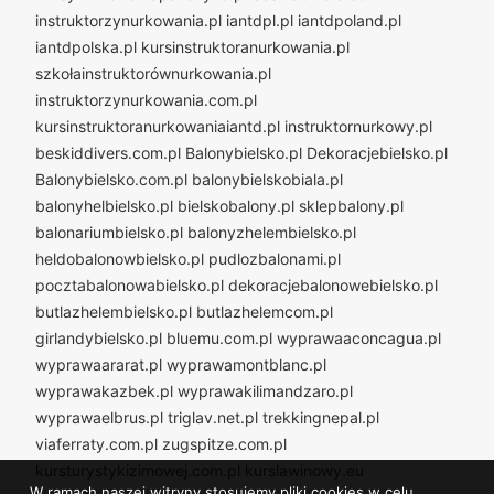
instruktorzynurkowania.pl
iantdpl.pl
iantdpoland.pl
iantdpolska.pl
kursinstruktoranurkowania.pl
szkołainstruktorównurkowania.pl
instruktorzynurkowania.com.pl
kursinstruktoranurkowaniaiantd.pl
instruktornurkowy.pl
beskiddivers.com.pl
Balonybielsko.pl
Dekoracjebielsko.pl
Balonybielsko.com.pl
balonybielskobiala.pl
balonyhelbielsko.pl
bielskobalony.pl
sklepbalony.pl
balonariumbielsko.pl
balonyzhelembielsko.pl
heldobalonowbielsko.pl
pudlozbalonami.pl
pocztabalonowabielsko.pl
dekoracjebalonowebielsko.pl
butlazhelembielsko.pl
butlazhelemcom.pl
girlandybielsko.pl
bluemu.com.pl
wyprawaaconcagua.pl
wyprawaararat.pl
wyprawamontblanc.pl
wyprawakazbek.pl
wyprawakilimandzaro.pl
wyprawaelbrus.pl
triglav.net.pl
trekkingnepal.pl
viaferraty.com.pl
zugspitze.com.pl
kursturystykizimowej.com.pl
kurslawinowy.eu
W ramach naszej witryny stosujemy pliki cookies w celu