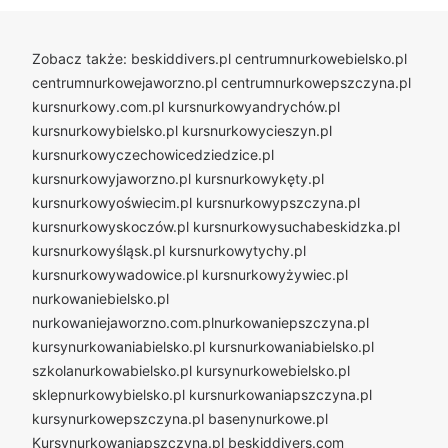
Zobacz także:
beskiddivers.pl
centrumnurkowebielsko.pl
centrumnurkowejaworzno.pl
centrumnurkowepszczyna.pl
kursnurkowy.com.pl
kursnurkowyandrychów.pl
kursnurkowybielsko.pl
kursnurkowycieszyn.pl
kursnurkowyczechowicedziedzice.pl
kursnurkowyjaworzno.pl
kursnurkowykęty.pl
kursnurkowyoświecim.pl
kursnurkowypszczyna.pl
kursnurkowyskoczów.pl
kursnurkowysuchabeskidzka.pl
kursnurkowyśląsk.pl
kursnurkowytychy.pl
kursnurkowywadowice.pl
kursnurkowyżywiec.pl
nurkowaniebielsko.pl
nurkowaniejaworzno.com.plnurkowaniepszczyna.pl
kursynurkowaniabielsko.pl
kursnurkowaniabielsko.pl
szkolanurkowabielsko.pl
kursynurkowebielsko.pl
sklepnurkowybielsko.pl
kursnurkowaniapszczyna.pl
kursynurkowepszczyna.pl
basenynurkowe.pl
Kursynurkowaniapszczyna.pl
beskiddivers.com