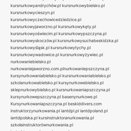
kursnurkowyandrychów.pl
kursnurkowybielsko.pl
kursnurkowycieszyn.pl
kursnurkowyczechowicedziedzice.pl
kursnurkowyjaworzno.pl
kursnurkowykęty.pl
kursnurkowyoświecim.pl
kursnurkowypszczyna.pl
kursnurkowyskoczów.pl
kursnurkowysuchabeskidzka.pl
kursnurkowyśląsk.pl
kursnurkowytychy.pl
kursnurkowywadowice.pl
kursnurkowyżywiec.pl
nurkowaniebielsko.pl
nurkowaniejaworzno.com.plnurkowaniepszczyna.pl
kursynurkowaniabielsko.pl
kursnurkowaniabielsko.pl
szkolanurkowabielsko.pl
kursynurkowebielsko.pl
sklepnurkowybielsko.pl
kursnurkowaniapszczyna.pl
kursynurkowepszczyna.pl
basenynurkowe.pl
Kursynurkowaniapszczyna.pl
beskiddivers.com
instruktorzynurkowania.pl
iantdpl.pl
iantdpoland.pl
iantdpolska.pl
kursinstruktoranurkowania.pl
szkołainstruktorównurkowania.pl