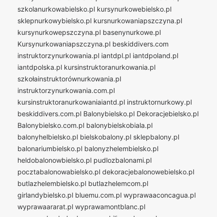
szkolanurkowabielsko.pl
kursynurkowebielsko.pl
sklepnurkowybielsko.pl
kursnurkowaniapszczyna.pl
kursynurkowepszczyna.pl
basenynurkowe.pl
Kursynurkowaniapszczyna.pl
beskiddivers.com
instruktorzynurkowania.pl
iantdpl.pl
iantdpoland.pl
iantdpolska.pl
kursinstruktoranurkowania.pl
szkołainstruktorównurkowania.pl
instruktorzynurkowania.com.pl
kursinstruktoranurkowaniaiantd.pl
instruktornurkowy.pl
beskiddivers.com.pl
Balonybielsko.pl
Dekoracjebielsko.pl
Balonybielsko.com.pl
balonybielskobiala.pl
balonyhelbielsko.pl
bielskobalony.pl
sklepbalony.pl
balonariumbielsko.pl
balonyzhelembielsko.pl
heldobalonowbielsko.pl
pudlozbalonami.pl
pocztabalonowabielsko.pl
dekoracjebalonowebielsko.pl
butlazhelembielsko.pl
butlazhelemcom.pl
girlandybielsko.pl
bluemu.com.pl
wyprawaaconcagua.pl
wyprawaararat.pl
wyprawamontblanc.pl