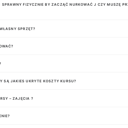
Ć SPRAWNY FIZYCZNIE BY ZACZĄĆ NURKOWAĆ J CZY MUSZĘ P
 WŁASNY SPRZĘT?
KOWAĆ?
?
CZY SĄ JAKIES UKRYTE KOSZTY KURSU?
RSY – ZAJĘCIA ?
ENIE?