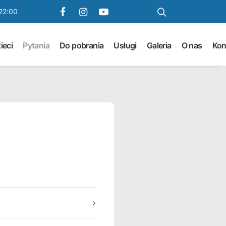
22:00
ieci
Pytania
Do pobrania
Usługi
Galeria
O nas
Kon