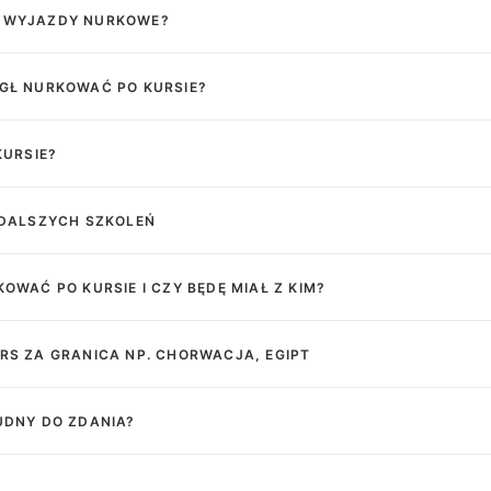
E WYJAZDY NURKOWE?
ÓGŁ NURKOWAĆ PO KURSIE?
KURSIE?
I DALSZYCH SZKOLEŃ
KOWAĆ PO KURSIE I CZY BĘDĘ MIAŁ Z KIM?
URS ZA GRANICA NP. CHORWACJA, EGIPT
UDNY DO ZDANIA?