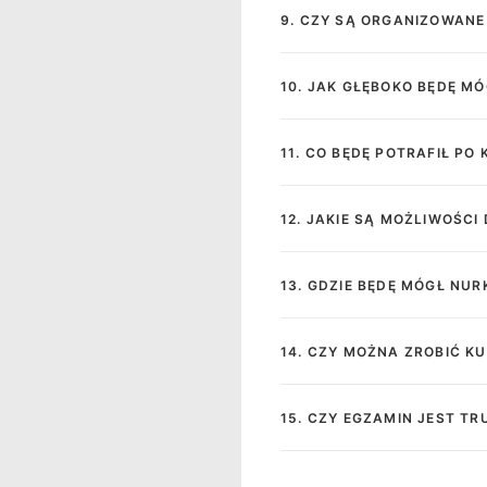
9. CZY SĄ ORGANIZOWAN
10. JAK GŁĘBOKO BĘDĘ M
11. CO BĘDĘ POTRAFIŁ PO 
12. JAKIE SĄ MOŻLIWOŚC
13. GDZIE BĘDĘ MÓGŁ NUR
14. CZY MOŻNA ZROBIĆ K
15. CZY EGZAMIN JEST TR